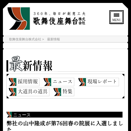
歌舞伎座舞台株式会社
最新情報
採用情報
ニュース
現場レポート
大道具の道具
特集
ニュース
弊社の山中隆成が第76回春の院展に入選しまし
た