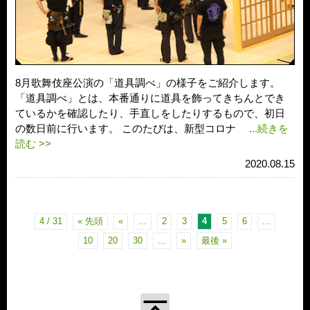
8月歌舞伎座公演の「道具調べ」の様子をご紹介します。
「道具調べ」とは、本番通りに道具を飾ってきちんとでき
ているかを確認したり、手直しをしたりするもので、初日
の数日前に行います。 このたびは、新型コロナ
...続きを
読む >>
2020.08.15
4 / 31
« 先頭
«
...
2
3
4
5
6
...
10
20
30
...
»
最後 »