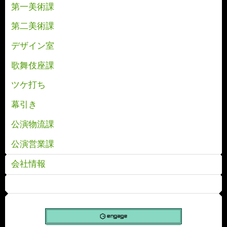
第一美術課
第二美術課
デザイン室
歌舞伎座課
ツケ打ち
幕引き
公演物流課
公演営業課
会社情報