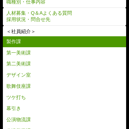
職種別・仕事内容
人材募集・Q＆Aよくある質問
採用状況・問合せ先
＜社員紹介＞
製作課
第一美術課
第二美術課
デザイン室
歌舞伎座課
ツケ打ち
幕引き
公演物流課