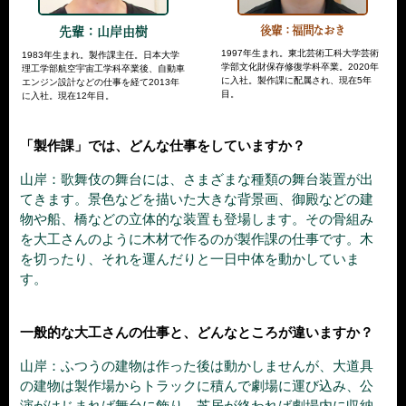
後輩：福間なおき
先輩：山岸由樹
1997年生まれ。東北芸術工科大学芸術
1983年生まれ。製作課主任。日本大学
学部文化財保存修復学科卒業。2020年
理工学部航空宇宙工学科卒業後、自動車
に入社。製作課に配属され、現在5年
エンジン設計などの仕事を経て2013年
目。
に入社。現在12年目。
「製作課」では、どんな仕事をしていますか？
山岸：歌舞伎の舞台には、さまざまな種類の舞台装置が出
てきます。景色などを描いた大きな背景画、御殿などの建
物や船、橋などの立体的な装置も登場します。その骨組み
を大工さんのように木材で作るのが製作課の仕事です。木
を切ったり、それを運んだりと一日中体を動かしていま
す。
一般的な大工さんの仕事と、どんなところが違いますか？
山岸：ふつうの建物は作った後は動かしませんが、大道具
の建物は製作場からトラックに積んで劇場に運び込み、公
演がはじまれば舞台に飾り、芝居が終われば劇場内に収納