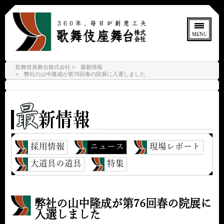
歌舞伎座舞台株式会社
最新情報
弊社の山中隆成が第76回春の院展に入選しました
採用情報
ニュース
現場レポート
大道具の道具
特集
弊社の山中隆成が第76回春の院展に
入選しました