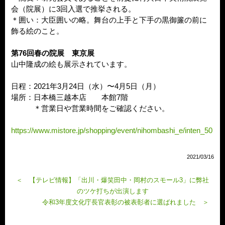
会（院展）に3回入選で推挙される。
＊囲い：大臣囲いの略。舞台の上手と下手の黒御簾の前に
飾る絵のこと。
第76回春の院展 東京展
山中隆成の絵も展示されています。
日程：2021年3月24日（水）〜4月5日（月）
場所：日本橋三越本店 本館7階
＊営業日や営業時間をご確認ください。
https://www.mistore.jp/shopping/event/nihombashi_e/inten_50
2021/03/16
＜ 【テレビ情報】「出川・爆笑田中・岡村のスモール3」に弊社
のツケ打ちが出演します
令和3年度文化庁長官表彰の被表彰者に選ばれました ＞