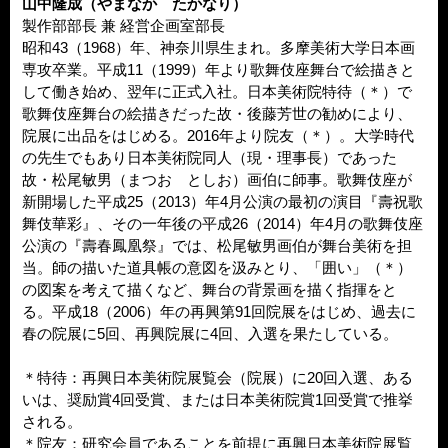
山中隆成（やまなか たかなり）
製作部部長 兼 経営企画室部長
昭和43（1968）年、神奈川県生まれ。多摩美術大学日本画
専攻卒業。平成11（1999）年より歌舞伎座舞台で絵描きと
して働き始め、翌年に正式入社。日本美術院特待（＊）で
歌舞伎座舞台の絵描きだった故・後藤芳世の勧めにより、
院展に出品をはじめる。2016年より院友（＊）。大学時代
の先生でもあり日本美術院同人（現・理事長）であった
故・松尾敏男（まつお としお）画伯に師事。歌舞伎座が
新開場した平成25（2013）年4月公演の最初の演目『壽祝歌
舞伎華彩』、その一年後の平成26（2014）年4月の歌舞伎座
公演の『壽春鳳凰祭』では、松尾敏男画伯が舞台美術を担
当。師の描いた道具帳の意図を汲みとり、「囲い」（＊）
の図案を考えて描くなど、舞台の背景画を描く指揮をと
る。平成18（2006）年の再興第91回院展をはじめ、過去に
春の院展に5回、再興院展に4回、入選を果たしている。
＊特待：再興日本美術院展覧会（院展）に20回入選、ある
いは、奨励賞4回受賞、または日本美術院賞1回受賞で推挙
される。
＊院友：研究会員であることを前提に再興日本美術院展覧