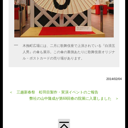
木挽町広場には、二月に歌舞伎座で上演されている『白浪五
人男』の傘も展示。この傘の裏側あたりに歌舞伎座オリジナ
ル・ポストカードの売り場があります。
2014/02/04
＜ 三越新春祭 松羽目製作・実演イベントのご報告
弊社の山中隆成が第69回春の院展に入選しました ＞