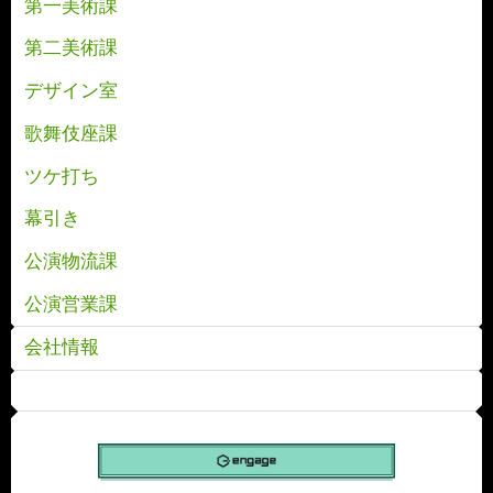
第一美術課
第二美術課
デザイン室
歌舞伎座課
ツケ打ち
幕引き
公演物流課
公演営業課
会社情報