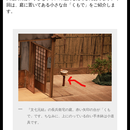
回は、庭に置いてある小さな台「くもで」をご紹介しま
す。
『文七元結』の長兵衛宅の庭。赤い矢印の台が「くも
で」です。ちなみに、上にのっている白い手水鉢は小道
具です。