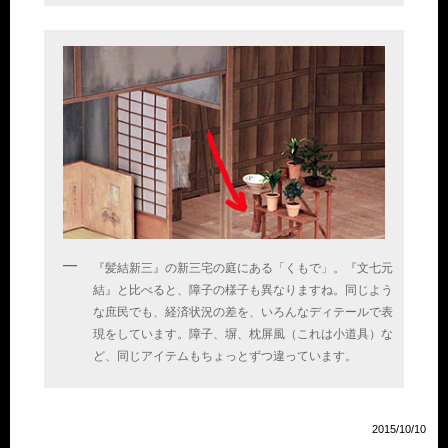
『髪結新三』の新三宅の庭にある「くもで」。『文七元
結』と比べると、障子の様子も異なりますね。同じよう
な庶民でも、経済状況の差を、いろんなディテールで表
現をしています。障子、塀、枕屏風（これは小道具）な
ど、同じアイテムもちょっとずつ違っています。
2015/10/10