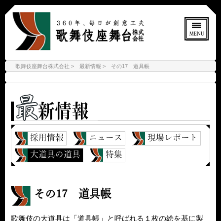
歌舞伎座舞台株式会社
最新情報
その17 道具帳
採用情報
ニュース
現場レポート
大道具の道具
特集
その17 道具帳
歌舞伎の大道具は「道具帳」と呼ばれる１枚の絵を基に製