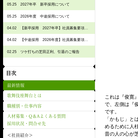
05.25
2027年卒 新卒採用について
05.25
2026年度 中途採用について
04.02
【新卒採用 2027年卒】社員募集要項 歌舞伎座課
04.02
【中途採用 2026年度】社員募集要項 歌舞伎座課
02.25
ツケ打ちの芝田正利、引退のご報告
目次
最新情報
歌舞伎座舞台とは
これは『俊寛
で、左側は『
職種別・仕事内容
です。
人材募集・Q＆Aよくある質問
「かもじ」と
採用状況・問合せ先
めるために人
昔の人の心が
＜社員紹介＞