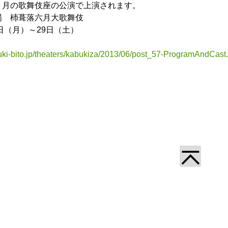
６月の歌舞伎座の公演で上演されます。
場 杮葺落六月大歌舞伎
3日（月）～29日（土）
uki-bito.jp/theaters/kabukiza/2013/06/post_57-ProgramAndCast