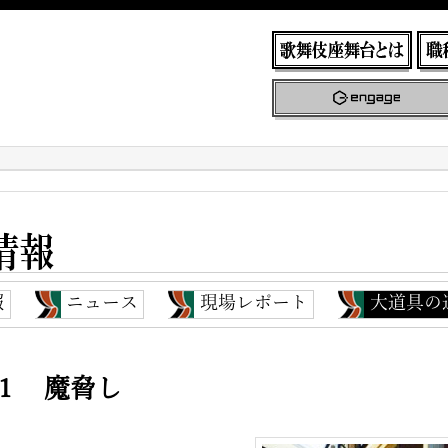
報
ニュース
現場レポート
大道具の
１ 魔脅し