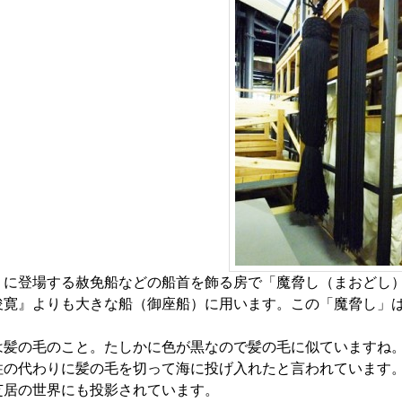
』に登場する赦免船などの船首を飾る房で「魔脅し（まおどし
俊寛』よりも大きな船（御座船）に用います。この「魔脅し」
は髪の毛のこと。たしかに色が黒なので髪の毛に似ていますね
柱の代わりに髪の毛を切って海に投げ入れたと言われています
芝居の世界にも投影されています。