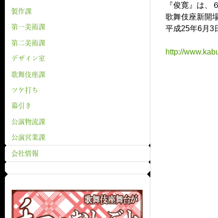
『俊寛』は、
製作課
歌舞伎座新開
第一美術課
平成25年6月
第二美術課
http://www.kab
デザイン室
歌舞伎座課
ツケ打ち
幕引き
公演物流課
公演営業課
会社情報