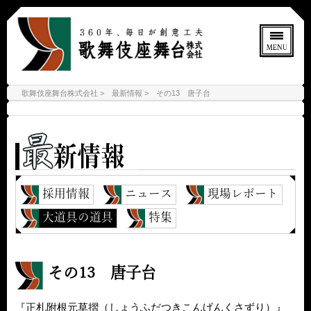
歌舞伎座舞台株式会社
最新情報
その13 唐子台
採用情報
ニュース
現場レポート
大道具の道具
特集
その13 唐子台
『正札附根元草摺（しょうふだつきこんげんくさずり）』