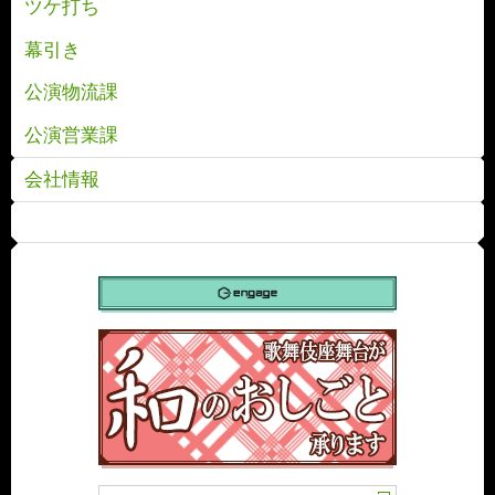
ツケ打ち
幕引き
公演物流課
公演営業課
会社情報