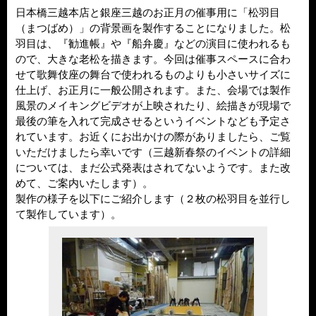
日本橋三越本店と銀座三越のお正月の催事用に「松羽目
（まつばめ）」の背景画を製作することになりました。松
羽目は、『勧進帳』や『船弁慶』などの演目に使われるも
ので、大きな老松を描きます。今回は催事スペースに合わ
せて歌舞伎座の舞台で使われるものよりも小さいサイズに
仕上げ、お正月に一般公開されます。また、会場では製作
風景のメイキングビデオが上映されたり、絵描きが現場で
最後の筆を入れて完成させるというイベントなども予定さ
れています。お近くにお出かけの際がありましたら、ご覧
いただけましたら幸いです（三越新春祭のイベントの詳細
については、まだ公式発表はされてないようです。また改
めて、ご案内いたします）。
製作の様子を以下にご紹介します（２枚の松羽目を並行し
て製作しています）。