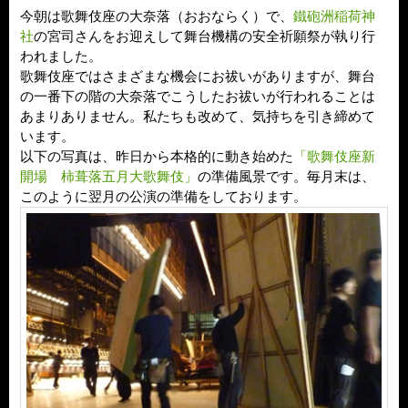
今朝は歌舞伎座の大奈落（おおならく）で、
鐵砲洲稲荷神
社
の宮司さんをお迎えして舞台機構の安全祈願祭が執り行
われました。
歌舞伎座ではさまざまな機会にお祓いがありますが、舞台
の一番下の階の大奈落でこうしたお祓いが行われることは
あまりありません。私たちも改めて、気持ちを引き締めて
います。
以下の写真は、昨日から本格的に動き始めた
「歌舞伎座新
開場 柿葺落五月大歌舞伎」
の準備風景です。毎月末は、
このように翌月の公演の準備をしております。