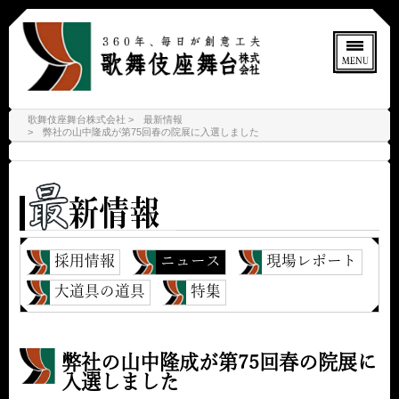
歌舞伎座舞台株式会社
最新情報
弊社の山中隆成が第75回春の院展に入選しました
採用情報
ニュース
現場レポート
大道具の道具
特集
弊社の山中隆成が第75回春の院展に
入選しました