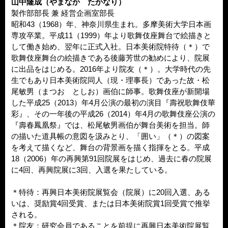
山中隆成（やまなか たかなり）
製作部部長 兼 経営企画室部長
昭和43（1968）年、神奈川県生まれ。多摩美術大学日本画
専攻卒業。平成11（1999）年より歌舞伎座舞台で絵描きと
して働き始め、翌年に正式入社。日本美術院特待（＊）で
歌舞伎座舞台の絵描きである後藤芳世の勧めにより、院展
に出品をはじめる。2016年より院友（＊）。大学時代の先
生でもあり日本美術院同人（現・理事長）であった故・松
尾敏男（まつお としお）画伯に師事。歌舞伎座が新開場
した平成25（2013）年4月公演の最初の演目『壽祝歌舞伎華
彩』、その一年後の平成26（2014）年4月の歌舞伎座公演の
『壽春鳳凰祭』では、松尾敏男画伯が舞台美術を担当。師
の描いた道具帳の意図を汲みとり、「囲い」（＊）の図案
を考えて描くなど、舞台の背景画を描く指揮をとる。平成
18（2006）年の再興第91回院展をはじめ、過去に春の院展
に4回、再興院展に3回、入選を果たしている。
＊特待：再興日本美術院展覧会（院展）に20回入選、ある
いは、奨励賞4回受賞、または日本美術院賞1回受賞で推挙
される。
＊院友：研究会員であることを前提に再興日本美術院展覧