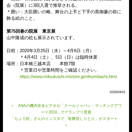
会（院展）に3回入選で推挙される。
＊囲い：大臣囲いの略。舞台の上手と下手の黒御簾の前に
飾る絵のこと。
第75回春の院展 東京展
山中隆成の絵も展示されています。
日程：2020年3月25日（水）～4月6日（月）
＊4月4日（土）、5日（日）は臨時休業
場所：日本橋三越本店 本館7階
＊営業日や営業時間をご確認ください。
https://www.mitsukoshi.mistore.jp/nihombashi.html
2020/04/01
＜ ANAの機内安全ビデオが「クールジャパン・マッチングアワ
ード2019」でグランプリ受賞
「ちょろ松」さんのインスタで「歌舞伎しりとり」がスタート
＞