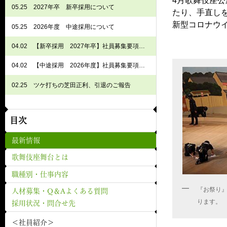
4月歌舞伎座
05.25
2027年卒 新卒採用について
たり、手直し
新型コロナウ
05.25
2026年度 中途採用について
04.02
【新卒採用 2027年卒】社員募集要項 歌舞伎座課
04.02
【中途採用 2026年度】社員募集要項 歌舞伎座課
02.25
ツケ打ちの芝田正利、引退のご報告
目次
最新情報
歌舞伎座舞台とは
職種別・仕事内容
『お祭り
人材募集・Q＆Aよくある質問
ります。
採用状況・問合せ先
＜社員紹介＞