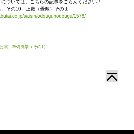
けについては、こちらの記事をごらんください！
」その10 上敷（畳敷）その１
zabutai.co.jp/saisin/odougunodougu/1578/
3月公演、準備風景（その1）