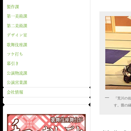
製作課
第一美術課
第二美術課
デザイン室
歌舞伎座課
ツケ打ち
幕引き
公演物流課
公演営業課
会社情報
『荒川の
す。畳の