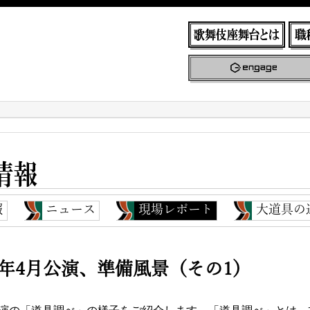
報
ニュース
現場レポート
大道具の
22年4月公演、準備風景（その1）