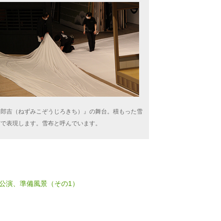
次郎吉（ねずみこぞうじろきち）』の舞台。積もった雪
布で表現します。雪布と呼んでいます。
1月公演、準備風景（その1）