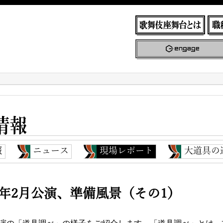
報
ニュース
現場レポート
大道具の
22年2月公演、準備風景（その1）