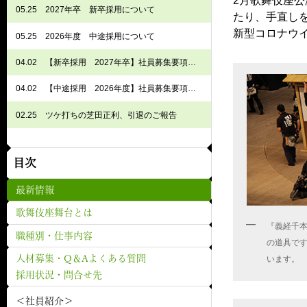
2月歌舞伎座
05.25
2027年卒 新卒採用について
たり、手直し
新型コロナウ
05.25
2026年度 中途採用について
04.02
【新卒採用 2027年卒】社員募集要項 歌舞伎座課
04.02
【中途採用 2026年度】社員募集要項 歌舞伎座課
02.25
ツケ打ちの芝田正利、引退のご報告
目次
最新情報
歌舞伎座舞台とは
『義経千
職種別・仕事内容
の道具で
います。
人材募集・Q＆Aよくある質問
採用状況・問合せ先
＜社員紹介＞