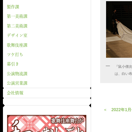
製作課
第一美術課
第二美術課
デザイン室
歌舞伎座課
ツケ打ち
幕引き
『鼠小僧
は、白い
公演物流課
公演営業課
会社情報
＜ 2022年