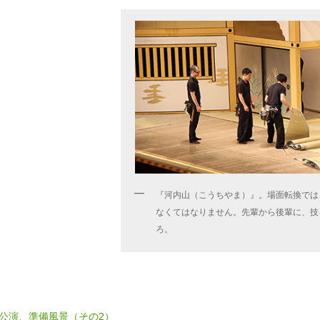
『河内山（こうちやま）』。場面転換では
なくてはなりません。先輩から後輩に、技
ろ。
8月公演、準備風景（その2）