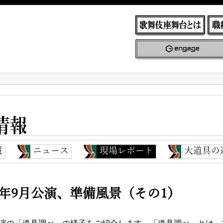
報
ニュース
現場レポート
大道具の
18年9月公演、準備風景（その1）