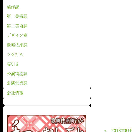
製作課
第一美術課
第二美術課
デザイン室
歌舞伎座課
ツケ打ち
幕引き
公演物流課
公演営業課
会社情報
＜ 2018年