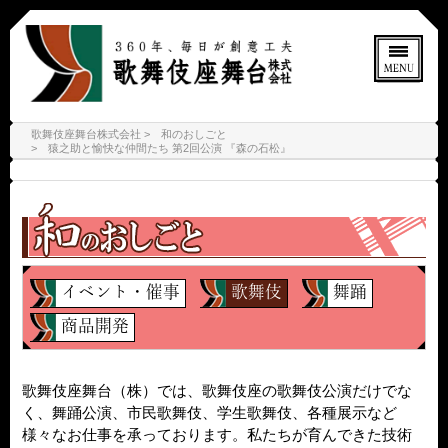
歌舞伎座舞台株式会社
和のおしごと
猿之助と愉快な仲間たち 第2回公演 『森の石松』
イベント・催事
歌舞伎
舞踊
商品開発
歌舞伎座舞台（株）では、歌舞伎座の歌舞伎公演だけでな
く、舞踊公演、市民歌舞伎、学生歌舞伎、各種展示など
様々なお仕事を承っております。私たちが育んできた技術