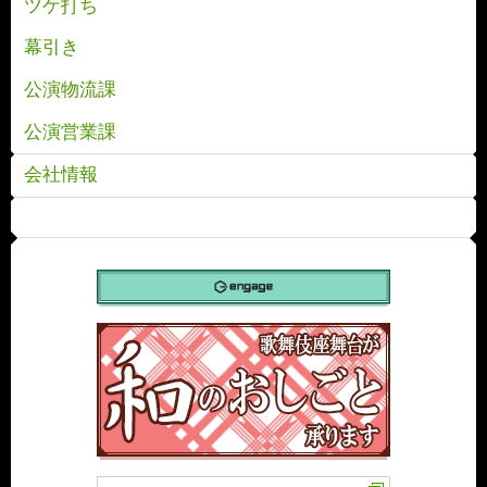
ツケ打ち
幕引き
公演物流課
公演営業課
会社情報