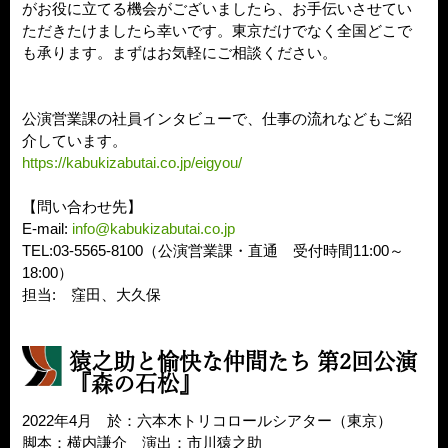
がお役に立てる機会がございましたら、お手伝いさせてい
ただきたけましたら幸いです。東京だけでなく全国どこで
も承ります。まずはお気軽にご相談ください。
公演営業課の社員インタビューで、仕事の流れなどもご紹
介しています。
https://kabukizabutai.co.jp/eigyou/
【問い合わせ先】
E-mail:
info@kabukizabutai.co.jp
TEL:03-5565-8100（公演営業課・直通 受付時間11:00～
18:00）
担当: 窪田、大久保
猿之助と愉快な仲間たち 第2回公演
『森の石松』
2022年4月 於：六本木トリコロールシアター（東京）
脚本：横内謙介 演出：市川猿之助